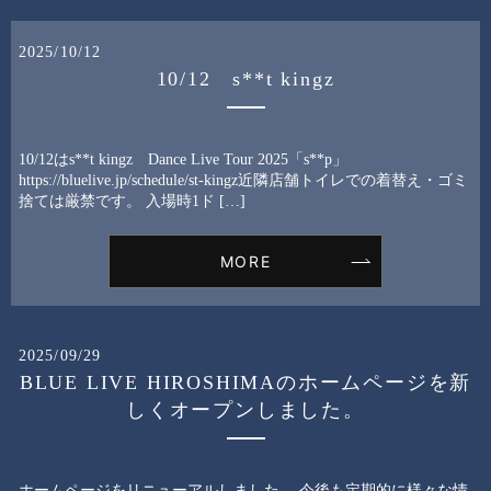
2025/10/12
10/12 s**t kingz
10/12はs**t kingz Dance Live Tour 2025「s**p」
https://bluelive.jp/schedule/st-kingz近隣店舗トイレでの着替え・ゴミ
捨ては厳禁です。 入場時1ド […]
MORE
2025/09/29
BLUE LIVE HIROSHIMAのホームページを新
しくオープンしました。
ホームページをリニューアルしました。 今後も定期的に様々な情