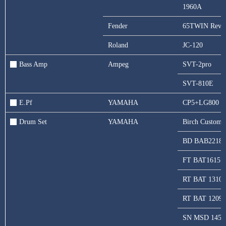
1960A
Fender
65TWIN Reve
Roland
JC-120
Bass Amp
Ampeg
SVT-2pro
SVT-810E
E.Pf
YAMAHA
CP5+LG800
Drum Set
YAMAHA
Birch Custom 
BD BAB2218
FT BAT1615
RT BAT 1310
RT BAT 1209
SN MSD 1455