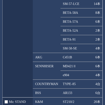
SM-57-LCE
14本
BETA-58A
8本
BETA-57A
6本
BETA-52A
2本
BETA-91
2本
SM-58-SE
4本
AKG
C451B
6本
SENNHISER
MD421Ⅱ
6本
e904
4本
COUNTRYMAN
TYPE-85
4台
BSS
AR133
6台
Mic STAND
K&M
ST210/2
20本