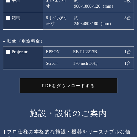
平台
3尺×6尺×4
約
3枚
寸
900×1800×120（mm）
箱馬
8寸×1尺6寸
約
8台
×6寸
240×480×180（mm）
映像（別途料金）
Projector
EPSON
EB-PU2213B
1台
Screen
170 inch 30㎏
1台
PDFをダウンロードする
施設・設備のご案内
プロ仕様の本格的な施設・機器をリーズナブルな価