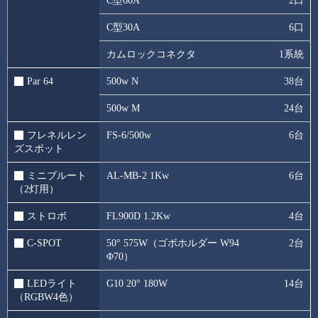
C型60A
2口
C型30A
6口
カムロックコネクタ
1系統
Par 64
500w N
38台
500w M
24台
フレネルレン
FS-6/500w
6台
ズスポット
ミニブルート
AL-MB-2 1Kw
6台
（2灯用）
ストロボ
FL900D 1.2Kw
4台
C-SPOT
50° 575W（ゴボホルダー W94
2台
Φ70）
LEDライト
G10 20° 180W
14台
（RGBW4色）