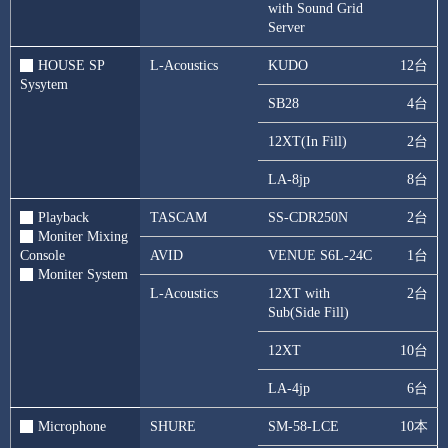
with Sound Grid
Server
HOUSE SP
L-Acoustics
KUDO
12台
Sysytem
SB28
4台
12XT(In Fill)
2台
LA-8jp
8台
Playback
TASCAM
SS-CDR250N
2台
Moniter Mixing
Console
AVID
VENUE S6L-24C
1台
Moniter System
L-Acoustics
12XT with
2台
Sub(Side Fill)
12XT
10台
LA-4jp
6台
Microphone
SHURE
SM-58-LCE
10本