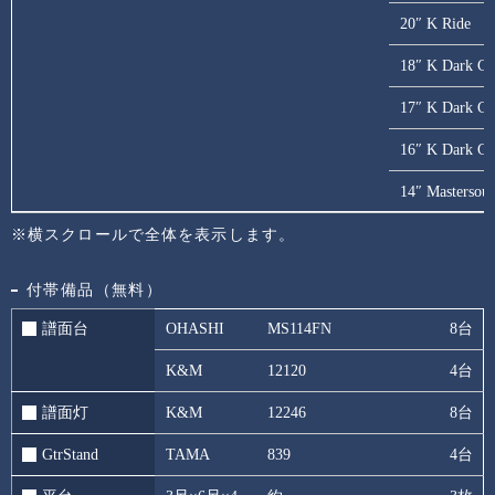
20″ K Ride
18″ K Dark Cr
17″ K Dark Cr
16″ K Dark Cr
14″ Mastersou
※横スクロールで全体を表示します。
付帯備品（無料）
譜面台
OHASHI
MS114FN
8台
K&M
12120
4台
譜面灯
K&M
12246
8台
GtrStand
TAMA
839
4台