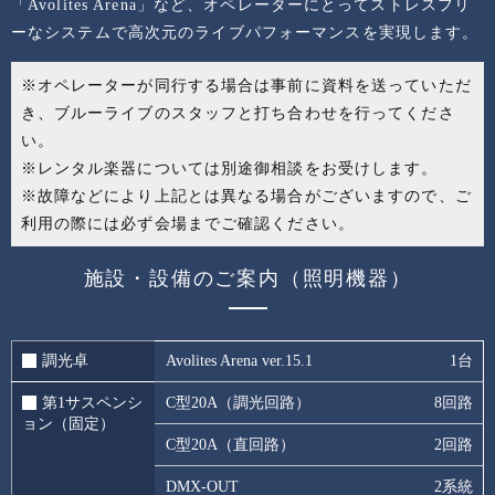
「Avolites Arena」など、オペレーターにとってストレスフリ
ーなシステムで高次元のライブパフォーマンスを実現します。
※オペレーターが同行する場合は事前に資料を送っていただ
き、ブルーライブのスタッフと打ち合わせを行ってくださ
い。
※レンタル楽器については別途御相談をお受けします。
※故障などにより上記とは異なる場合がございますので、ご
利用の際には必ず会場までご確認ください。
施設・設備のご案内（照明機器）
調光卓
Avolites Arena ver.15.1
1台
第1サスペンシ
C型20A（調光回路）
8回路
ョン（固定）
C型20A（直回路）
2回路
DMX-OUT
2系統