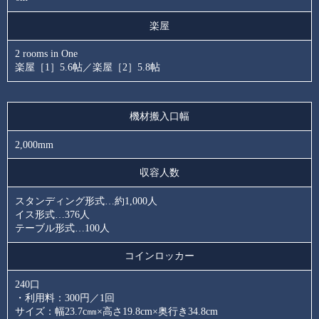
楽屋
2 rooms in One
楽屋［1］5.6帖／楽屋［2］5.8帖
機材搬入口幅
2,000mm
収容人数
スタンディング形式…約1,000人
イス形式…376人
テーブル形式…100人
コインロッカー
240口
・利用料：300円／1回
サイズ：幅23.7c㎜×高さ19.8cm×奥行き34.8cm