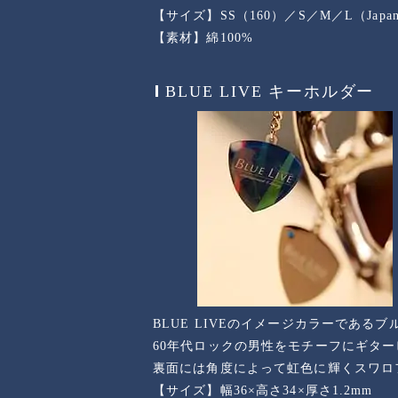
【サイズ】SS（160）／S／M／L（Japanes
【素材】綿100%
BLUE LIVE キーホルダー
BLUE LIVEのイメージカラーである
60年代ロックの男性をモチーフにギタ
裏面には角度によって虹色に輝くスワロ
【サイズ】幅36×高さ34×厚さ1.2mm