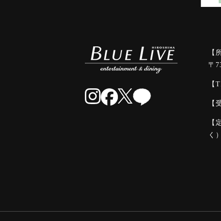
【
〒7
【T
【受
【
く