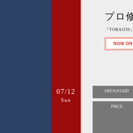
プロ修
『TORAO39
07/12
OPEN/START
Sun
PRICE