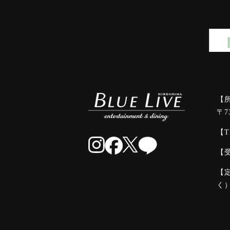
【
〒7
【T
【受
【
く