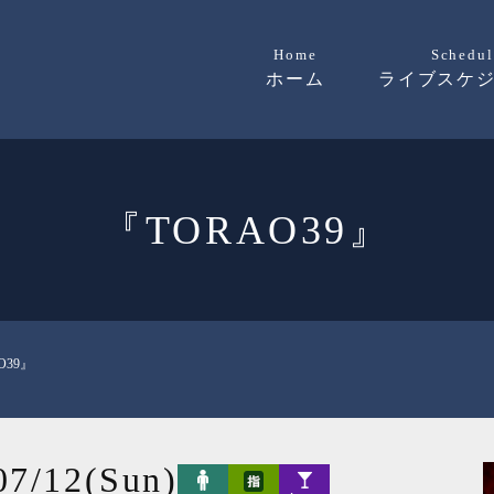
Home
Schedul
ホーム
ライブスケ
『TORAO39』
O39』
07/12(Sun)