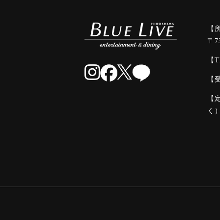
【
〒7
【T
【受
【
く