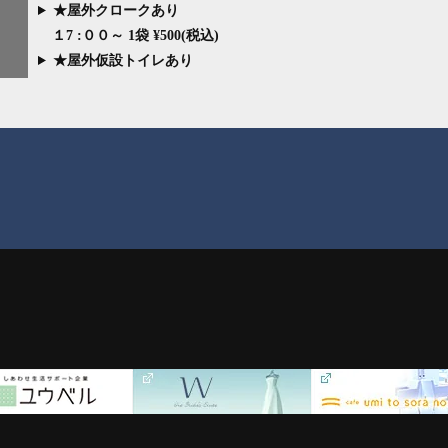
★屋外クロークあり
１7 :００～ 1袋 ¥500(税込)
★屋外仮設トイレあり