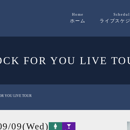
Home
Schedul
ホーム
ライブスケ
OCK FOR YOU LIVE TO
OR YOU LIVE TOUR
09/09(Wed)