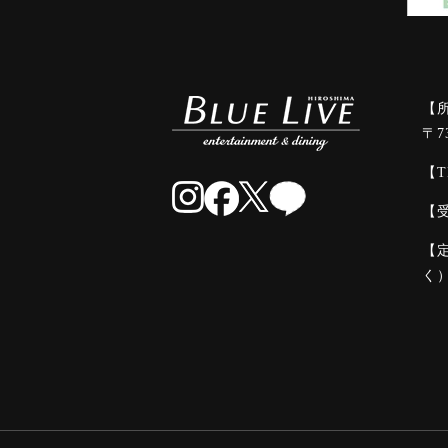
【
〒7
【T
【受
【
く