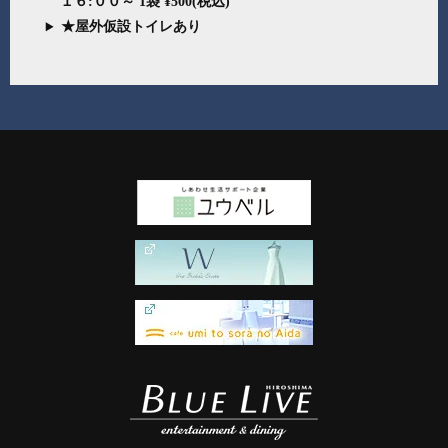
１６:００～ 1袋 ¥500(税込)
★屋外仮設トイレあり