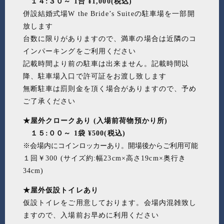
１４:３０～ 1台 ¥1,000(税込)
併設結婚式場W the Bride’s Suiteの駐車場を一部開
放します
台数に限りがありますので、満車の場合は近隣のコ
インパーキングをご利用ください
記載時間より前の駐車は出来ません。記載時間以
降、駐車場入口で許可証をお渡し致します
無断駐車は罰則金を頂く場合がありますので、予め
ご了承ください
★屋外クロークあり (入場前荷物預かり所)
１５:００～ 1袋 ¥500(税込)
※会場内にコインロッカーあり。開場後からご利用可能
１回￥300 (サイズ約:幅23cm×高さ19cm×奥行き
34cm)
★屋外仮設トイレあり
仮設トイレをご用意しております。会場内混雑致し
ますので、入場前お早めに利用ください