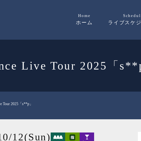
Home
Schedul
ホーム
ライブスケ
nce Live Tour 2025「s*
ve Tour 2025「s**p」
10/12(Sun)