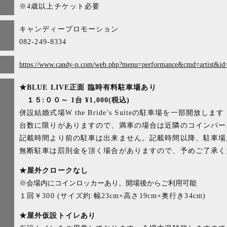
※4歳以上チケット必要
キャンディープロモーション
082-249-8334
https://www.candy-p.com/web.php?menu=performance&cmd=artist&id
★BLUE LIVE正面 臨時有料駐車場あり
１５:００～ 1台 ¥1,000(税込)
併設結婚式場W the Bride’s Suiteの駐車場を一部開放します
台数に限りがありますので、満車の場合は近隣のコインパー
記載時間より前の駐車は出来ません。記載時間以降、駐車場
無断駐車は罰則金を頂く場合がありますので、予めご了承く
★屋外クロークなし
※会場内にコインロッカーあり。開場後からご利用可能
１回￥300 (サイズ約:幅23cm×高さ19cm×奥行き34cm)
★屋外仮設トイレあり